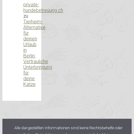
private-
hundebetreuung.ch
zu
Tierheim-
Alternative
für
deinen
Urlaub
in
Berlin:
Vertrauliche
Unterbringung
für
deine
Katze
Alle dargestellten Informationen sind keine Rechtsbehelfe oder