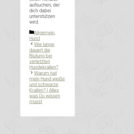
aufsuchen, der
dich dabei
unterstützen
wird.
Kategorien
Allgemein
,
Hund
Wie lange
dauert die
Blutung bei
verletzten
Hundekrallen?
Warum hat
mein Hund weiße
und schwarze
Krallen? | Alles
was Du wissen
musst