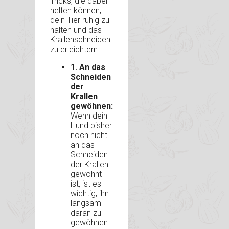
Tricks, die dabei
helfen können,
dein Tier ruhig zu
halten und das
Krallenschneiden
zu erleichtern:
1. An das
Schneiden
der
Krallen
gewöhnen:
Wenn dein
Hund bisher
noch nicht
an das
Schneiden
der Krallen
gewöhnt
ist, ist es
wichtig, ihn
langsam
daran zu
gewöhnen.