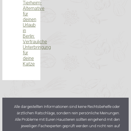
Tierheim-
Alternative
für
deinen
Urlaub
in
Berlin:
Vertrauliche
Unterbringung
für
deine
Katze
Alle dargestellten Informationen sind keine Rechtsbehelfe oder
ärztlichen Ratschläge, sondern rein persönliche Meinungen.
Alle Probleme mit Euren Haustieren sollten eingehend mit den
jeweiligen Fachexperten geprüft werden und nicht rein auf