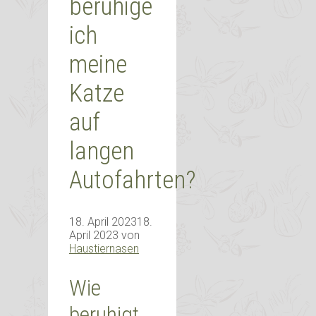
beruhige
ich
meine
Katze
auf
langen
Autofahrten?
18. April 2023
18.
April 2023
von
Haustiernasen
Wie
beruhigt