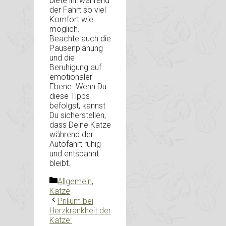
biete ihr während
der Fahrt so viel
Komfort wie
möglich.
Beachte auch die
Pausenplanung
und die
Beruhigung auf
emotionaler
Ebene. Wenn Du
diese Tipps
befolgst, kannst
Du sicherstellen,
dass Deine Katze
während der
Autofahrt ruhig
und entspannt
bleibt.
Kategorien
Allgemein
,
Katze
Prilium bei
Herzkrankheit der
Katze: