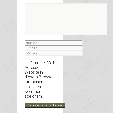
Kommentar
Name
E-
Mail
Website
Name, E-Mail-
Adresse und
Website in
diesem Browser
für meinen
nächsten
Kommentar
speichern.