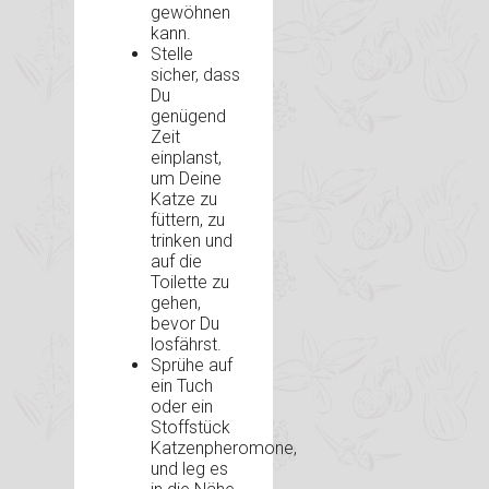
gewöhnen
kann.
Stelle
sicher, dass
Du
genügend
Zeit
einplanst,
um Deine
Katze zu
füttern, zu
trinken und
auf die
Toilette zu
gehen,
bevor Du
losfährst.
Sprühe auf
ein Tuch
oder ein
Stoffstück
Katzenpheromone,
und leg es