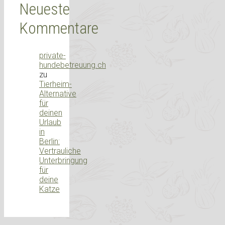
Neueste
Kommentare
private-
hundebetreuung.ch
zu
Tierheim-
Alternative
für
deinen
Urlaub
in
Berlin:
Vertrauliche
Unterbringung
für
deine
Katze