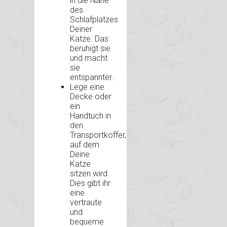
in die Nähe
des
Schlafplatzes
Deiner
Katze. Das
beruhigt sie
und macht
sie
entspannter.
Lege eine
Decke oder
ein
Handtuch in
den
Transportkoffer,
auf dem
Deine
Katze
sitzen wird.
Dies gibt ihr
eine
vertraute
und
bequeme