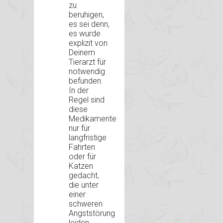
zu
beruhigen,
es sei denn,
es wurde
explizit von
Deinem
Tierarzt für
notwendig
befunden.
In der
Regel sind
diese
Medikamente
nur für
langfristige
Fahrten
oder für
Katzen
gedacht,
die unter
einer
schweren
Angststörung
leiden.