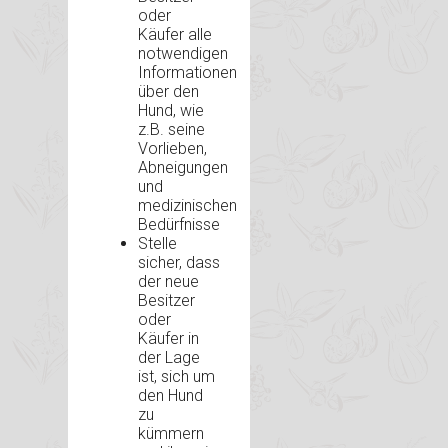
oder
Käufer alle
notwendigen
Informationen
über den
Hund, wie
z.B. seine
Vorlieben,
Abneigungen
und
medizinischen
Bedürfnisse
Stelle
sicher, dass
der neue
Besitzer
oder
Käufer in
der Lage
ist, sich um
den Hund
zu
kümmern