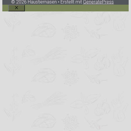
© 2026 Haustiernasen
• Erstellt mit
GeneratePress
Schließen